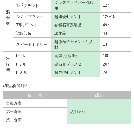
グラスファイバー混和
3
12 t
1m
プラント
用
混
シスイプラント
超速硬セメント
12〜15 t
合
機
T系プラント
各種石膏系製品
49 t
試販設備
試作品
4 t
超微粒子セメント注入
スピードミキサー
1 t
材
ℓミル
高強度混和材
100 t
粉
砕
t ミル
硬石膏プラスター
20 t
機
h ミル
超早強セメント
24 t
●製品保管能力
名 称
能力
自動倉庫
第一倉庫
約1170 t
第二倉庫