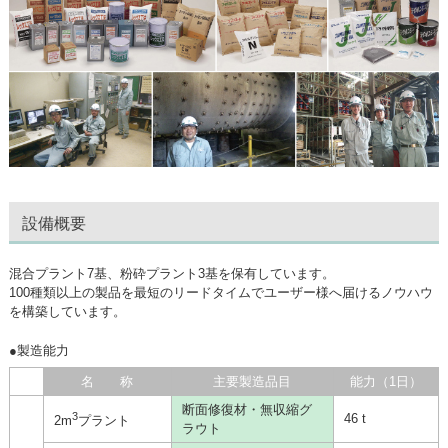
設備概要
混合プラント7基、粉砕プラント3基を保有しています。
100種類以上の製品を最短のリードタイムでユーザー様へ届けるノウハウ
を構築しています。
●製造能力
名 称
主要製造品目
能力（1日）
断面修復材・無収縮グ
3
46 t
2m
プラント
ラウト